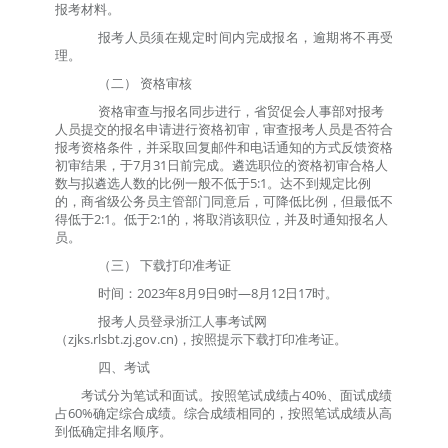
报考材料。
报考人员须在规定时间内完成报名，逾期将不再受
理。
（二） 资格审核
资格审查与报名同步进行，
省贸促会人事部对报考
人员提交的报名申请进行资格初审，审查报考人员是否符合
报考资格条件，并采取回复邮件和电话通知的方式反馈资格
初审结果
，于
7
月
31
日前完成
。遴选职位的资格初审合格人
数与拟遴选人数的比例一般不低于
5:1
。达不到规定比例
的，
商
省级公务员主管部门
同意后
，可降低比例，但最低不
得低于
2:1
。低于
2:1
的，将取消该职位
，
并
及时通知
报名
人
员。
（三） 下载打印准考证
时间：
202
3
年
8
月
9
日
9
时
—
8
月
12
日
17
时。
报考人员登录
浙江人事考试网
（
zjks.rlsbt.zj.gov.cn)
，按照提示下载打印准考证。
四、考试
考试分为笔试和面试。按照笔试成绩占
40%
、面试成绩
占
60%
确定综合成绩。综合成绩相同的，按照笔试成绩从高
到低确定排名顺序。