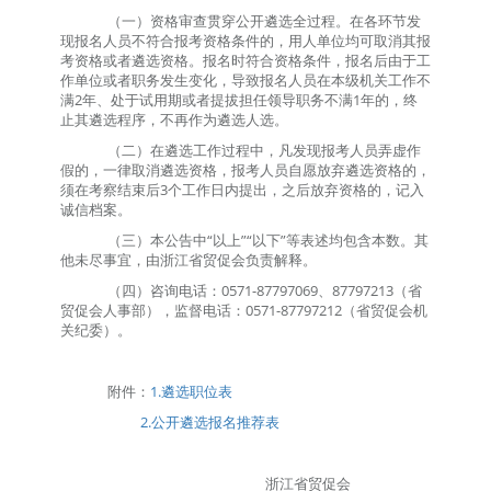
（一）资格审查贯穿公开遴选全过程。在各环节发
现报名人员不符合报考资格条件的，用人单位均可取消其报
考资格或者遴选资格。报名时符合资格条件，报名后由于工
作单位或者职务发生变化，导致报名人员在本级机关工作不
满
2
年、处于试用期或者提拔担任领导职务不满
1
年的，终
止其遴选程序，不再作为遴选人选。
（二）在遴选工作过程中，凡发现报考人员弄虚作
假的，一律取消遴选资格，报考人员自愿放弃遴选资格的，
须在考察结束后
3
个工作日内提出，之后放弃资格的，记入
诚信档案。
（三）本公告中
“
以上
”“
以下
”
等表述均包含本数。其
他未尽事宜，由
浙江省贸促会
负责解释。
（四）
咨询电话：
0571-87797069、
87797213
（省
贸促会人事部），监督电话：
0571-87797212
（省贸促会机
关纪委）
。
附件：
1.遴选职位表
2.公开遴选报名推荐表
浙江省贸促会