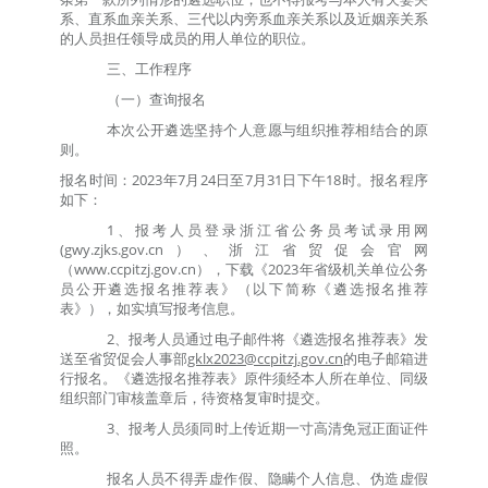
系、直系血亲关系、三代以内旁系血亲关系以及近姻亲关系
的人员担任领导成员的用人单位的职位。
三、工作程序
（一）查询报名
本次公开遴选坚持个人意愿与组织推荐相结合的原
则。
报名时间：
202
3
年
7
月
24
日至
7
月
31
日下午
18时
。报名程序
如下：
1、
报考人员登录
浙江省公务员考试录用网
(
gwy.zjks.
gov.cn）、
浙江省贸促会官
网
（
www.ccpitzj.gov.cn
），下载《
2023
年省级机关单位公务
员公开遴选报名推荐表
》（以下简称《
遴选报名推荐
表
》）
，
如实填写报考信息。
2
、报考人员通过电子邮件
将《遴选报名推荐表》
发
送至省贸促会人事部
gklx202
3
@ccpitzj.gov.cn
的电子邮箱进
行报名
。
《
遴选报名推荐表
》
原件须经本人所在单位、同级
组织部门审核盖章
后，待
资格复审时提交
。
3
、报考人员须同时上传近期一寸高清免冠正面证件
照。
报名人员不得弄虚作假、隐瞒个人信息、伪造虚假