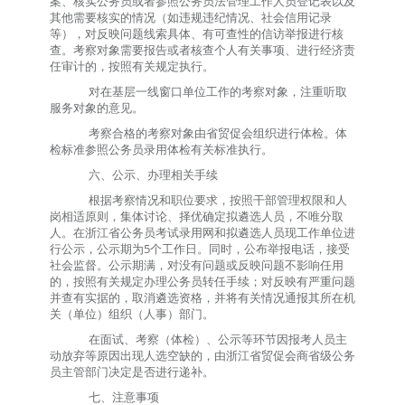
案、核实公务员或者参照公务员法管理工作人员登记表以及
其他需要核实的情况（如违规违纪情况、社会信用记录
等），对反映问题线索具体、有可查性的信访举报进行核
查。考察对象需要报告或者核查个人有关事项、进行经济责
任审计的，按照有关规定执行。
对在基层一线窗口单位工作的考察对象，注重听取
服务对象的意见。
考察合格的考察对象由省贸促会组织进行体检。体
检标准参照公务员录用体检有关标准执行。
六、公示、办理相关手续
根据考察情况和职位要求，按照干部管理权限和人
岗相适原则，集体讨论、择优确定拟遴选人员，不唯分取
人。在浙江省公务员考试录用网和拟遴选人员现工作单位进
行公示，公示期为
5
个工作日。同时，公布举报电话，接受
社会监督。公示期满，对没有问题或反映问题不影响任用
的，按照有关规定办理公务员转任手续；对反映有严重问题
并查有实据的，取消遴选资格，并将有关情况通报其所在机
关（单位）组织（人事）部门。
在面试、考察（体检）、公示等环节因报考人员主
动放弃等原因出现人选空缺的，由
浙江省贸促会
商
省
级公务
员主管部门决定是否进行递补。
七、注意事项