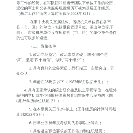
等工作的经历。在军队团和相当于团以下单位工作的经历，
退役的军士和义务兵服务现役经历可视为基层工作经历。
（基层工作经历的计算时间截至
202
3
年
8
月）。
在浙中央机关直属机构、省级机关单位设在各市、
县（市、区）的单位（包括垂直管理单位、派出单位等
,
下
同）、市级机关单位设在所辖县（市、区）的单位符合条件
的也可以参加遴选。
（二）资格条件
1.
政治立场坚定、政治素质过硬，增强
“
四个意
识
”
、坚定
“
四个自信
”
、做到
“
两个维护
”
；
2.
具有良好的业务素质，品行端正，实绩突出，群
众公认；
3.
年龄在
35
周岁以下（
198
7
年
8
月以后出生）；
4.
具有国家承认的
硕士研究生及
以上学历学位（在境外
获得的学历或学位须取得国家教育部留服中心发放的《国
(
境
)
外学历学位认证书》）
；
5.
在本级机关工作
2
年以上（工作经历的计算时间截
止到
202
3
年
8
月）；
6.
历年公务员年度考核均为称职以上等次；
7.
具备遴选职位要求的工作能力和任职经历；