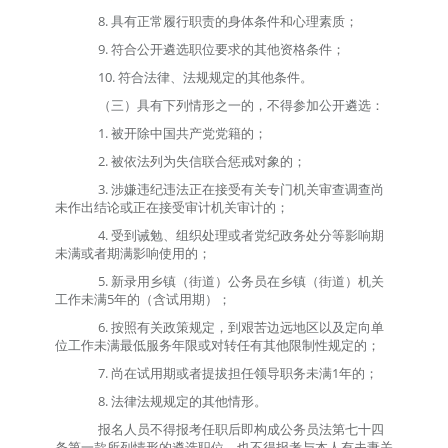
8.
具有正常履行职责的身体条件和心理素质；
9.
符合公开遴选职位要求的其他资格条件；
10.
符合法律、法规规定的其他条件。
（三）具有下列情形之一的，不得参加公开遴选：
1.
被开除中国共产党党籍的；
2.
被依法列为失信联合惩戒对象的；
3.
涉嫌违纪违法正在接受有关专门机关审查调查尚
未作出结论或正在接受审计机关审计的；
4.
受到诫勉、组织处理或者党纪政务处分等影响期
未满或者期满影响使用的；
5.
新录用乡镇（街道）公务员在乡镇（街道）机关
工作未满
5
年的（含试用期）；
6.
按照有关政策规定，到艰苦边远地区以及定向单
位工作未满最低服务年限或对转任有其他限制性规定的；
7.
尚在试用期或者提拔担任领导职务未满
1
年的；
8.
法律法规规定的其他情形。
报名人员不得报考任职后即构成公务员法第七十四
条第一款所列情形的遴选职位，也不得报考与本人有夫妻关