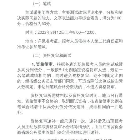
（一）笔试
笔试采用闭卷方式，主要测试政策理论水平、分析和解
决实际问题的能力、文字表达能力等综合素质，满分为
100
分
，合格分为
60
分。
时间：
202
3
年
8
月
12
日上午
9:00—12:00
。
地点：详见准考证。报考人员需持本人第二代身份证和
准考证参加笔试。
（二）资格复审和面试
1.
资格复审。
根据各遴选职位报考人员的笔试成绩
从高分到低分，一般按
5:1
比例确定资格复审人选，最后一
名笔试成绩相同的，同时进入资格复审。达不到规定比例
的，经省级公务员主管部门同意，可适当降低比例或按实际
人数确定。未达到笔试合格分数线的，不进入资格复审。
资格复审
所需
材料
以及资格复审时间、地点另行通
知。
资格复审不合格的，取消面试资格，按资格复审比例在
笔试合格者中从高分到低分依次递补，成绩相同的一并递
补。
资格复审递补一般只进行一次。递补后又出现报考
人员主动放弃或资格复审不合格等情形的，由
浙江省贸促会
商
省级
公务员主管部门决定是否继续进行递补。