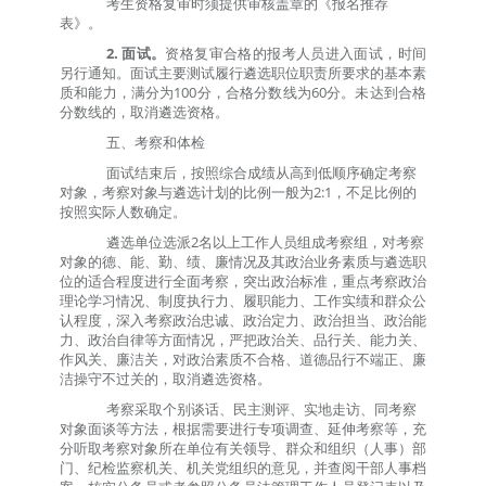
考生资格复审时须提供审核盖章的《报名推荐
表》。
2.
面试。
资格复审合格的报考人员进入面试
，时间
另行通知。
面试主要测试履行遴选职位职责所要求的基本素
质和能力，满分为
100
分，合格分数线为
60
分。未达到合格
分数线的，取消遴选资格。
五、考察和体检
面试结束后，按照综合成绩从高到低顺序确定考察
对象，考察对象与遴选计划的比例一般为
2:1
，不足比例的
按照实际人数确定。
遴选单位选派
2
名以上工作人员组成考察组，对考察
对象的德、能、勤、绩、廉情况及其政治业务素质与遴选职
位的适合程度进行全面考察，突出政治标准，重点考察政治
理论学习情况、制度执行力、履职能力、工作实绩和群众公
认程度，深入考察政治忠诚、政治定力、政治担当、政治能
力、政治自律等方面情况，严把政治关、品行关、能力关、
作风关、廉洁关，对政治素质不合格、道德品行不端正、廉
洁操守不过关的，取消遴选资格。
考察采取个别谈话、民主测评、实地走访、同考察
对象面谈等方法，根据需要进行专项调查、延伸考察等，充
分听取考察对象所在单位有关领导、群众和组织（人事）部
门、纪检监察机关、机关党组织的意见，并查阅干部人事档